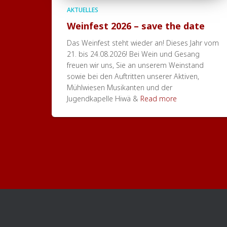
AKTUELLES
Weinfest 2026 – save the date
Das Weinfest steht wieder an! Dieses Jahr vom
21. bis 24.08.2026! Bei Wein und Gesang
freuen wir uns, Sie an unserem Weinstand
sowie bei den Auftritten unserer Aktiven,
Mühlwiesen Musikanten und der
Jugendkapelle Hiwä &
Read more