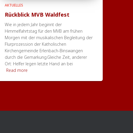
AKTUELLES
Rückblick MVB Waldfest
Wie in jedem Jahr beginnt der
Himmelfahrtstag für den MVB am frühen
Morgen mit der musikalischen Begleitung der
Flurprozession der Katholischen
Kirchengemeinde Erlenbach-Binswangen
durch die Gemarkung.Gleiche Zeit, anderer
Ort: Helfer legen letzte Hand an bei
Read more