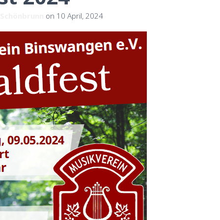
 Schönbrunn
on
10 April, 2024