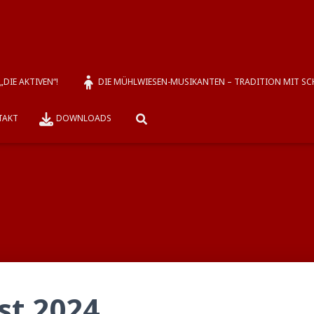
DIE AKTIVEN“!
DIE MÜHLWIESEN-MUSIKANTEN – TRADITION MIT S
TAKT
DOWNLOADS
st 2024