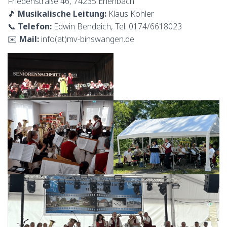
Friedenstraße 46, 74235 Erlenbach
🎵
Musikalische Leitung:
Klaus Kohler
📞
Telefon:
Edwin Bendeich, Tel. 0174/6618023
✉️
Mail:
info(at)mv-binswangen.de