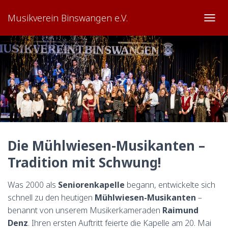
Musikverein Binswangen e.V.
TOGG
Die Mühlwiesen-Musikanten –
Tradition mit Schwung!
Was 2000 als
Seniorenkapelle
begann, entwickelte sich
schnell zu den heutigen
Mühlwiesen-Musikanten
–
benannt von unserem Musikerkameraden
Raimund
Denz
. Ihren ersten Auftritt feierte die Kapelle am 20. Mai