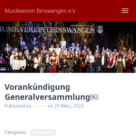
Musikverein Binswangen e.V.
TOGG
Vorankündigung
Generalversammlung￼
Published by
admin
on
20 März, 2022
Categories:
AKTUELLES