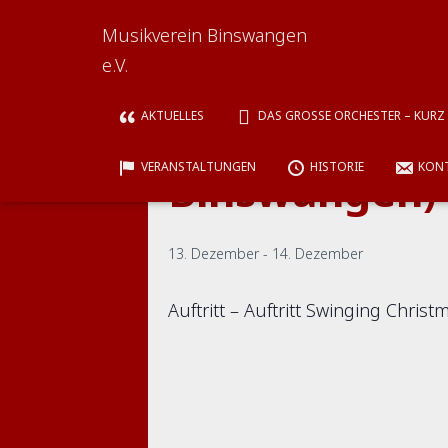
Musikverein Binswangen
« Alle Veranstaltungen
e.V.
u.V. Swingin
AKTUELLES
DAS GROSSE ORCHESTER – KURZ „
VERANSTALTUNGEN
HISTORIE
KON
Binswangen)
13. Dezember
-
14. Dezember
Auftritt – Auftritt Swinging Chri