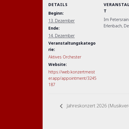
DETAILS
VERANSTA
T
Beginn:
Im Petersrain
13. Dezember
Erlenbach, D
Ende:
14. Dezember
Veranstaltungskatego
rie:
Aktives Orchester
Website:
https://web.konzertmeist
er.app/appointment/3245
187
Jahreskonzert 2026 (Musikver