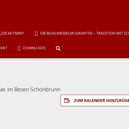
g Christmas (Musikver
DIE AKTIVEN“!
DIE MÜHLWIESEN-MUSIKANTEN – TRADITION MIT S
TAKT
DOWNLOADS
stmas im Besen Schönbrunn
ZUM KALENDER HINZUFÜG