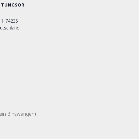
LTUNGSOR
 1, 74235
eutschland
ein Binswangen)