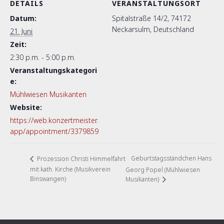
DETAILS
VERANSTALTUNGSORT
Datum:
Spitalstraße 14/2, 74172
Neckarsulm, Deutschland
21. Juni
Zeit:
2:30 p.m. - 5:00 p.m.
Veranstaltungskategori
e:
Mühlwiesen Musikanten
Website:
https://web.konzertmeister.
app/appointment/3379859
Geburtstagsständchen Hans
Prozession Christi Himmelfahrt
mit kath. Kirche (Musikverein
Georg Popel (Mühlwiesen
Binswangen)
Musikanten)